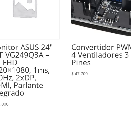
nitor ASUS 24″
Convertidor PW
F VG249Q3A –
4 Ventiladores 3
S FHD
Pines
20×1080, 1ms,
$
47.700
0Hz, 2xDP,
MI, Parlante
tegrado
.000