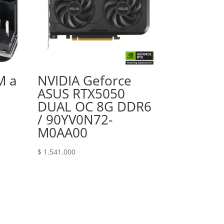
M a
NVIDIA Geforce
ASUS RTX5050
DUAL OC 8G DDR6
/ 90YV0N72-
M0AA00
$
1.541.000