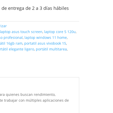
de entrega de 2 a 3 días hábiles
izar
laptop asus touch screen
,
laptop core 5 120u
,
so profesional
,
laptop windows 11 home
,
átil 16gb ram
,
portatil asus vivobook 15
,
rtátil elegante ligero
,
portátil multitarea
,
ara quienes buscan rendimiento,
te trabajar con múltiples aplicaciones de