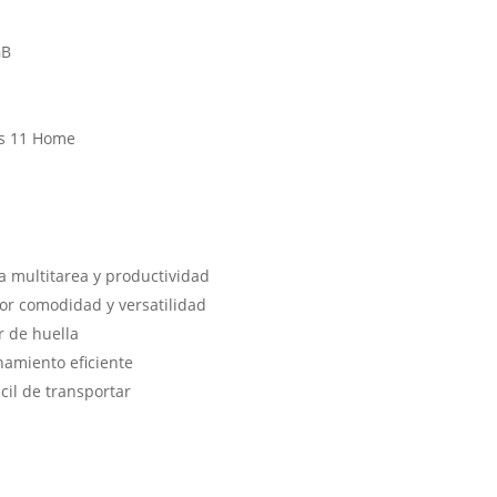
GB
l
s 11 Home
a multitarea y productividad
yor comodidad y versatilidad
r de huella
amiento eficiente
ácil de transportar