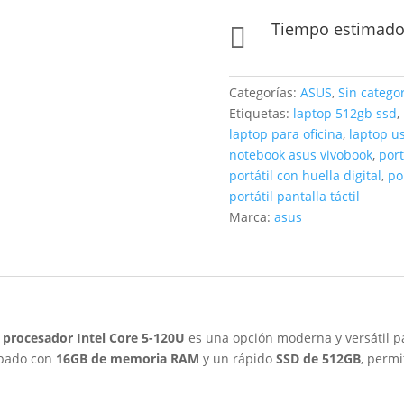
Tiempo estimado 

Categorías:
ASUS
,
Sin categor
Etiquetas:
laptop 512gb ssd
,
laptop para oficina
,
laptop u
notebook asus vivobook
,
port
portátil con huella digital
,
po
portátil pantalla táctil
Marca:
asus
 procesador Intel Core 5-120U
es una opción moderna y versátil p
ipado con
16GB de memoria RAM
y un rápido
SSD de 512GB
, permi