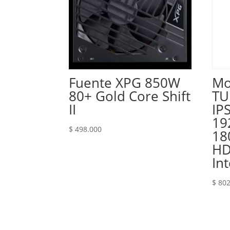
Fuente XPG 850W
Mo
80+ Gold Core Shift
TU
II
IP
19
$
498.000
18
HD
In
$
802