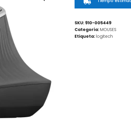
Tiempo estimad

SKU:
910-005449
Categoría:
MOUSES
Etiqueta:
logitech