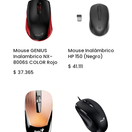
Mouse GENIUS
Mouse Inalámbrico
Inalambrico NX-
HP 150 (Negro)
8006S COLOR Rojo
$
41.111
$
37.365