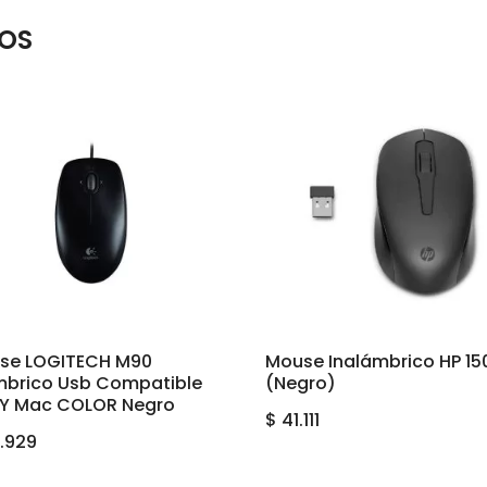
OS
se LOGITECH M90
Mouse Inalámbrico HP 15
mbrico Usb Compatible
(Negro)
 Y Mac COLOR Negro
$
41.111
.929