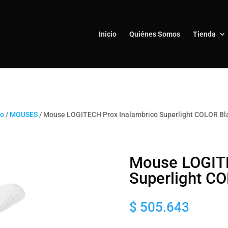
Inicio
Quiénes Somos
Tienda
io
/
MOUSES
/ Mouse LOGITECH Prox Inalambrico Superlight COLOR Bl
Mouse LOGITE
Superlight C
$
505.643