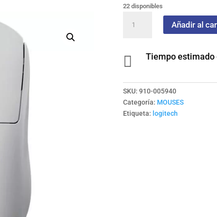
22 disponibles
Mouse
Añadir al car
LOGITECH
Prox
Inalambrico
Tiempo estimado d

Superlight
COLOR
Blanco
SKU:
910-005940
cantidad
Categoría:
MOUSES
Etiqueta:
logitech