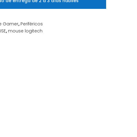
o de entrega de 2 a 3 días hábiles
e Gamer
,
Periféricos
USE
,
mouse logitech