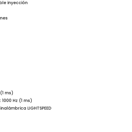
ble inyección
ones
 (1 ms)
a
: 1000 Hz (1 ms)
 inalámbrica LIGHTSPEED