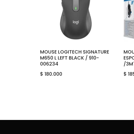
MOUSE LOGITECH SIGNATURE
MOU
M650 L LEFT BLACK / 910-
ESP
006234
/3M
$
180.000
$
18