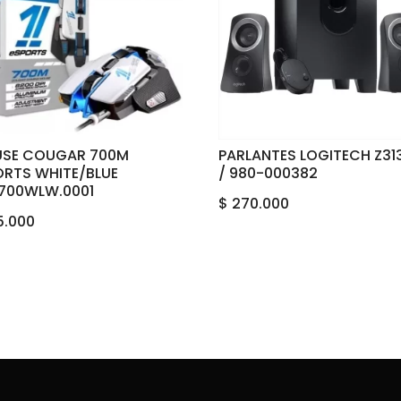
SE COUGAR 700M
PARLANTES LOGITECH Z313
ORTS WHITE/BLUE
/ 980-000382
700WLW.0001
$
270.000
5.000