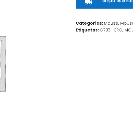
Tiempo estimad

Categorías:
Mouse
,
Mous
Etiquetas:
G703 HERO
,
MO