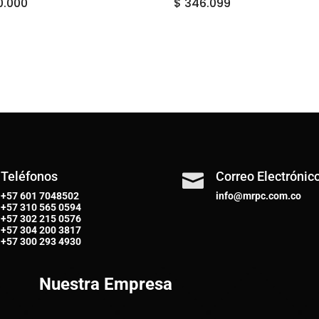
0.000
$
346.099
Teléfonos
Correo Electrónic

+57 601 7048502
info@mrpc.com.co
+57
310 565 0594
+57
302 215 0576
+57
304 200 3817
+57
300 293 4930
Nuestra Empresa