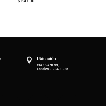
$
64.000
o
Ubicación

Cra 15 #78-33,
Locales 2-224/2-225