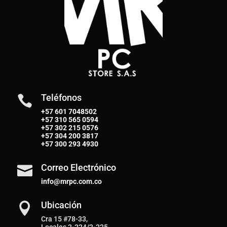
Teléfonos

+57 601 7048502
+57
310 565 0594
+57
302 215 0576
+57
304 200 3817
+57
300 293 4930
Correo Electrónico

info@mrpc.com.co
Ubicación

Cra 15 #78-33,
Locales 2-224/2-225