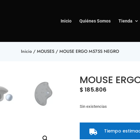
Inicio
Quiénes Somos
Tienda
Inicio
/
MOUSES
/ MOUSE ERGO M575S NEGRO
MOUSE ERGO
$
185.806
Sin existencias
Tiempo estimad
