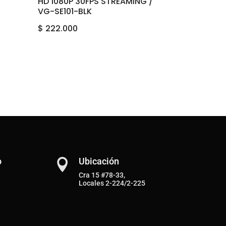
HD 1080P 30FPS STREAMING /
VG-SE101-BLK
$
222.000
o
Ubicación

Cra 15 #78-33,
Locales 2-224/2-225