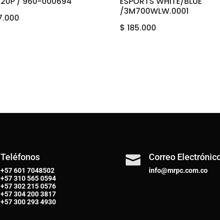
720P / 960-000694
ESPORTS WHITE/BLUE
/3M700WLW.0001
7.000
$
185.000
Teléfonos
Correo Electrónic

+57 601 7048502
info@mrpc.com.co
+57
310 565 0594
+57
302 215 0576
+57
304 200 3817
+57
300 293 4930