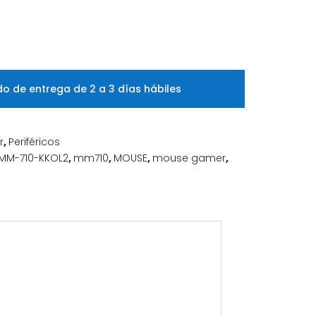
o de entrega de 2 a 3 días hábiles
r
,
Periféricos
MM-710-KKOL2
,
mm710
,
MOUSE
,
mouse gamer
,