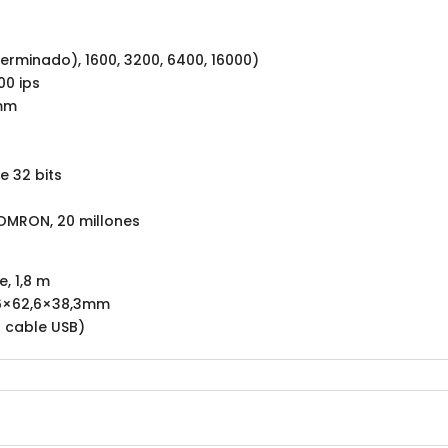
eterminado), 1600, 3200, 6400, 16000)
00 ips
 mm
e 32 bits
: OMRON, 20 millones
e, 1,8 m
6,6×62,6×38,3mm
in cable USB)