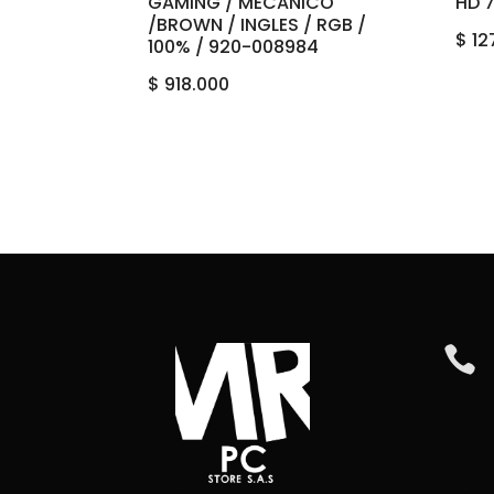
GAMING / MECANICO
HD 
/BROWN / INGLES / RGB /
$
12
100% / 920-008984
$
918.000
