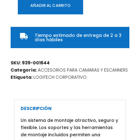
AÑADIR AL CARRITO
Montaje
LOGITECH
Para
Rally
Tiempo estimado de entrega de 2 a 3

Corporativo
días hábiles
Negro
cantidad
SKU:
939-001644
Categoría:
ACCESORIOS PARA CAMARAS Y ESCANNERS
Etiqueta:
LOGITECH CORPORATIVO
DESCRIPCIÓN
Un sistema de montaje atractivo, seguro y
flexible. Los soportes y las herramientas
de montaje incluidos permiten una