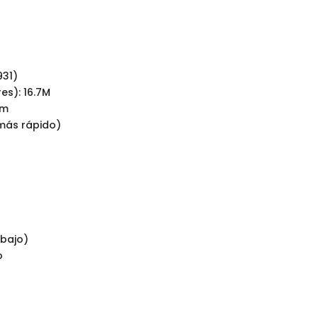
931)
es): 16.7M
mm
más rápido)
Abajo)
o