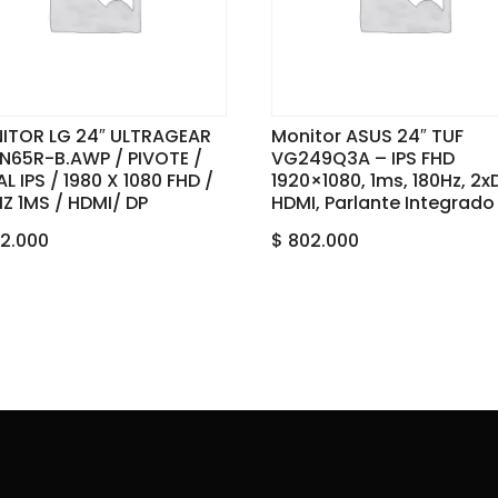
ITOR LG 24″ ULTRAGEAR
Monitor ASUS 24″ TUF
N65R-B.AWP / PIVOTE /
VG249Q3A – IPS FHD
L IPS / 1980 X 1080 FHD /
1920×1080, 1ms, 180Hz, 2x
Z 1MS / HDMI/ DP
HDMI, Parlante Integrado
2.000
$
802.000