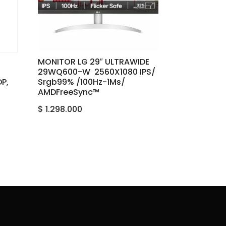
MONITOR LG 29″ ULTRAWIDE
‎29WQ600-W‎ ‎ ‎2560X1080 ‎IPS‎/‎
DP,
Srgb‎99%‎ /‎100Hz‎-‎1Ms‎/‎
AMD‎FreeSync™
$
1.298.000