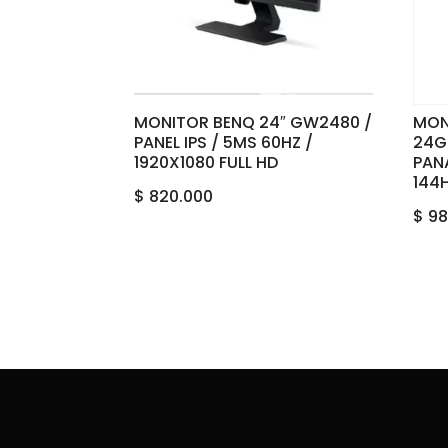
MONITOR BENQ 24″ GW2480 /
MON
PANEL IPS / 5MS 60HZ /
24G
1920X1080 FULL HD
PANA
144H
$
820.000
$
98