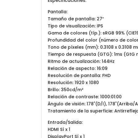
Especificaciones:
Pantalla:
Tamaño de pantalla: 27″
Tipo de visualización: IPS
Gama de colores (típ.): sRGB 99% (CIE1
Profundidad del color (número de color
Tono de píxeles (mm): 0.3108 x 0.3108 
Tiempo de respuesta (GTG): 1ms (GtG 
Ritmo de actualización: 144Hz
Relación de aspecto: 16:09
Resolución de pantalla: FHD
Resolución: 1920 x 1080
Brillo: 350cd/m²
Relación de contraste: 1000:01:00
Ángulo de visión: 178˚(D/I), 178˚(Arriba/
Tratamiento de la superficie: Antirreflej
Entrada/Salida:
HDMI Sí x 1
DisplayPort Sí x 1