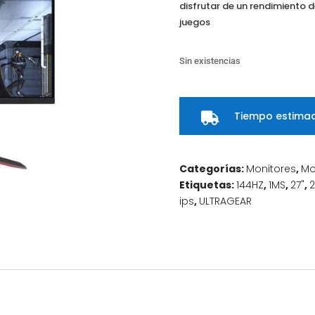
disfrutar de un rendimiento
juegos
Sin existencias
Tiempo estimad

Categorías:
Monitores
,
Mo
Etiquetas:
144HZ
,
1MS
,
27"
,
ips
,
ULTRAGEAR