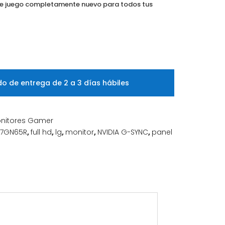
 de juego completamente nuevo para todos tus
o de entrega de 2 a 3 días hábiles
nitores Gamer
27GN65R
,
full hd
,
lg
,
monitor
,
NVIDIA G-SYNC
,
panel