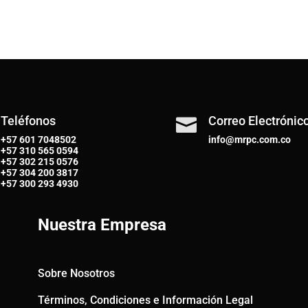
Teléfonos
Correo Electrónic

+57 601 7048502
info@mrpc.com.co
+57
310 565 0594
+57
302 215 0576
+57
304 200 3817
+57
300 293 4930
Nuestra Empresa
Sobre Nosotros
Términos, Condiciones e Información Legal