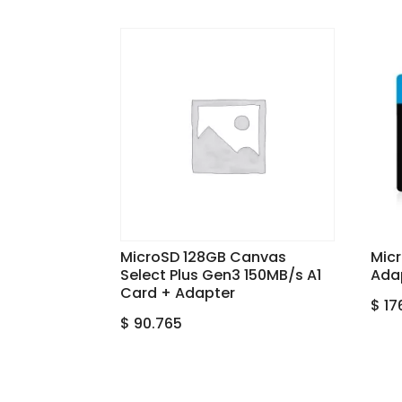
MicroSD 128GB Canvas
Mic
Select Plus Gen3 150MB/s A1
Ada
Card + Adapter
$
17
$
90.765