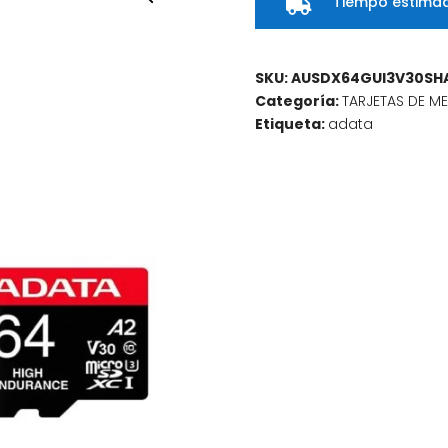
Tiempo estimad

SKU:
AUSDX64GUI3V30SH
Categoría:
TARJETAS DE M
Etiqueta:
adata