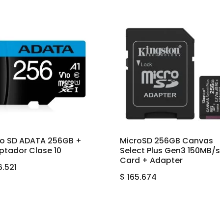
ro SD ADATA 256GB +
MicroSD 256GB Canvas
ptador Clase 10
Select Plus Gen3 150MB/s
Card + Adapter
6.521
$
165.674