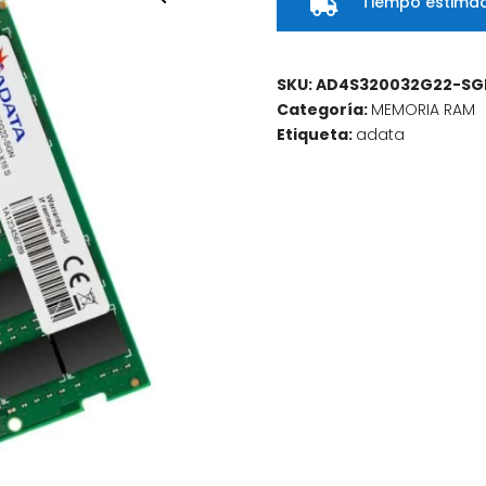
Tiempo estimad

SKU:
AD4S320032G22-SG
Categoría:
MEMORIA RAM
Etiqueta:
adata