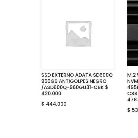
SSD EXTERNO ADATA SD600Q
M.2
960GB ANTIGOLPES NEGRO
NVME
/ASD600Q-960GU31-CBK $
495
420.000
CSS
478
$
444.000
$
53