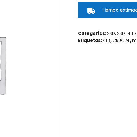
Tiempo estimad

Categorías:
SSD
,
SSD INTE
Etiquetas:
4TB
,
CRUCIAL
,
m