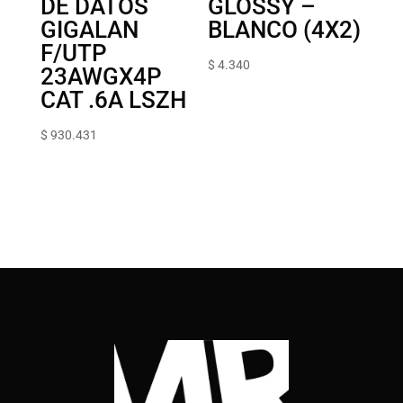
DE DATOS
GLOSSY –
GIGALAN
BLANCO (4X2)
F/UTP
$
4.340
23AWGX4P
CAT .6A LSZH
$
930.431