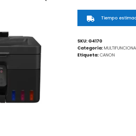
Color
Canon
Tiempo estimad
PIXMA

G4170
cantidad
SKU:
G4170
Categoría:
MULTIFUNCION
Etiqueta:
CANON