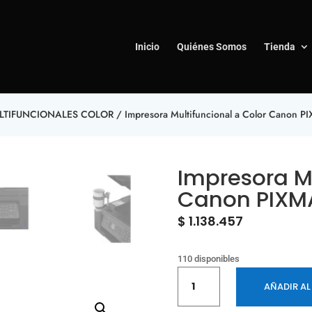
Inicio
Quiénes Somos
Tienda
LTIFUNCIONALES COLOR
/ Impresora Multifuncional a Color Canon 
Impresora Mu
Canon PIXM
$
1.138.457
110 disponibles
Impresora
AÑADIR AL
Multifuncional
a