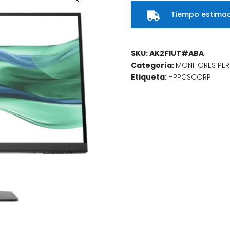
FHD
Tiempo estimad
MNTR

cantidad
SKU:
AK2F1UT#ABA
Categoría:
MONITORES PER
Etiqueta:
HPPCSCORP