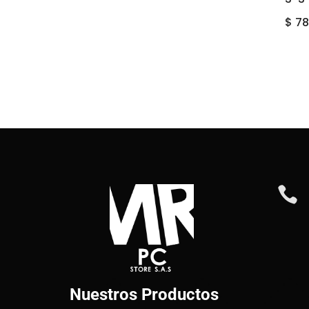
$
78

Nuestros Productos