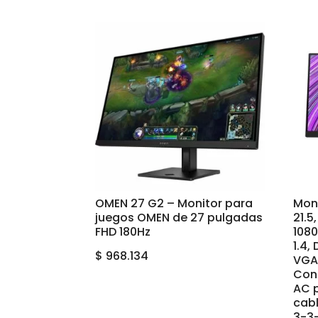
OMEN 27 G2 – Monitor para
Moni
juegos OMEN de 27 pulgadas
21.5
FHD 180Hz
1080
1.4,
$
968.134
VGA.
Cont
AC 
cabl
3-3