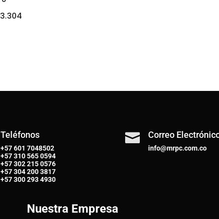
3.304
Teléfonos
Correo Electrónic

+57 601 7048502
info@mrpc.com.co
+57
310 565 0594
+57
302 215 0576
+57
304 200 3817
+57
300 293 4930
Nuestra Empresa