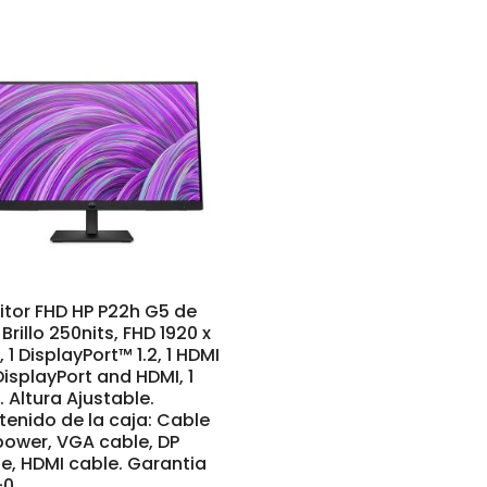
tor FHD HP P22h G5 de
, Brillo 250nits, FHD 1920 x
, 1 DisplayPort™ 1.2, 1 HDMI
 DisplayPort and HDMI, 1
 Altura Ajustable.
enido de la caja: Cable
power, VGA cable, DP
e, HDMI cable. Garantia
-0