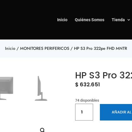
Inicio
Quiénes Somos
Tienda
Inicio
/
MONITORES PERIFERICOS
/ HP S3 Pro 322pe FHD MNTR
HP S3 Pro 3
$
632.651
74 disponibles
HP
AÑADIR AL
S3
Pro
322pe