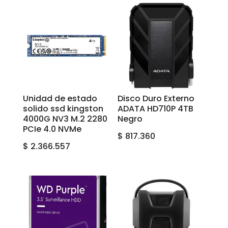
Unidad de estado
Disco Duro Externo
solido ssd kingston
ADATA HD710P 4TB
4000G NV3 M.2 2280
Negro
PCIe 4.0 NVMe
$
817.360
$
2.366.557