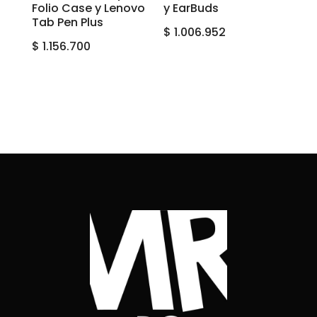
Folio Case y Lenovo
y EarBuds
Tab Pen Plus
$
1.006.952
$
1.156.700