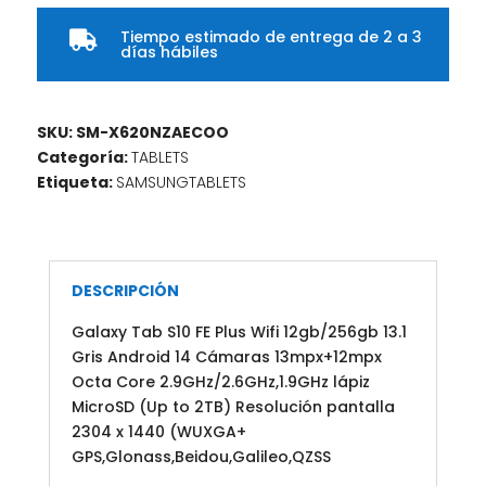
Tiempo estimado de entrega de 2 a 3

días hábiles
SKU:
SM-X620NZAECOO
Categoría:
TABLETS
Etiqueta:
SAMSUNGTABLETS
DESCRIPCIÓN
Galaxy Tab S10 FE Plus Wifi 12gb/256gb 13.1
Gris Android 14 Cámaras 13mpx+12mpx
Octa Core 2.9GHz/2.6GHz,1.9GHz lápiz
MicroSD (Up to 2TB) Resolución pantalla
2304 x 1440 (WUXGA+
GPS,Glonass,Beidou,Galileo,QZSS