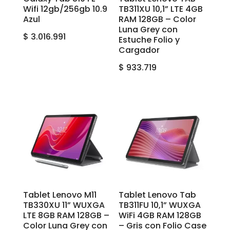
Wifi 12gb/256gb 10.9
TB311XU 10,1” LTE 4GB
Azul
RAM 128GB – Color
Luna Grey con
$
3.016.991
Estuche Folio y
Cargador
$
933.719
Tablet Lenovo M11
Tablet Lenovo Tab
TB330XU 11” WUXGA
TB311FU 10,1” WUXGA
LTE 8GB RAM 128GB –
WiFi 4GB RAM 128GB
Color Luna Grey con
– Gris con Folio Case