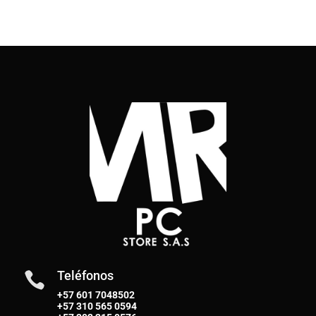
Teléfonos

+57 601 7048502
+57
310 565 0594