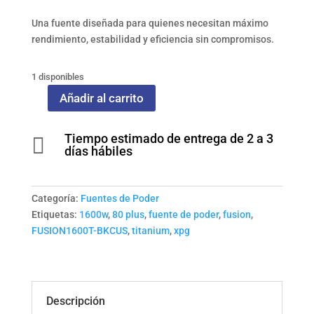
Una fuente diseñada para quienes necesitan máximo
rendimiento, estabilidad y eficiencia sin compromisos.
1 disponibles
Añadir al carrito
Fuente
de
Tiempo estimado de entrega de 2 a 3
Poder

días hábiles
XPG
Fusion
1600W
Categoría:
Fuentes de Poder
80
Etiquetas:
1600w
,
80 plus
,
fuente de poder
,
fusion
,
Plus
FUSION1600T-BKCUS
,
titanium
,
xpg
Titanium
FUSION1600T-
BKCUS
Full
Modular
Descripción