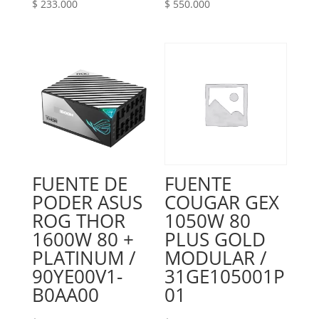
$
233.000
$
550.000
FUENTE DE
FUENTE
PODER ASUS
COUGAR GEX
ROG THOR
1050W 80
1600W 80 +
PLUS GOLD
PLATINUM /
MODULAR /
90YE00V1-
31GE105001P
B0AA00
01