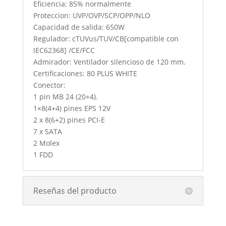
Eficiencia: 85% normalmente
Proteccion: UVP/OVP/SCP/OPP/NLO
Capacidad de salida: 650W
Regulador: cTUVus/TUV/CB[compatible con
IEC62368] /CE/FCC
Admirador: Ventilador silencioso de 120 mm.
Certificaciones: 80 PLUS WHITE
Conector:
1 pin MB 24 (20+4).
1×8(4+4) pines EPS 12V
2 x 8(6+2) pines PCI-E
7 x SATA
2 Molex
1 FDD
Reseñas del producto