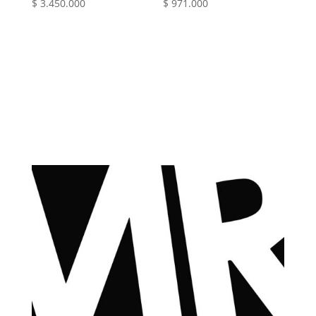
$
3.450.000
$
971.000