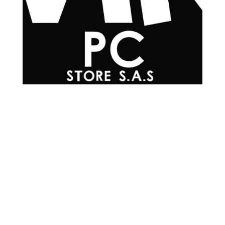
Teléfonos

+57 601 7048502
+57
310 565 0594
+57
302 215 0576
+57
304 200 3817
+57
300 293 4930
Correo Electrónico

info@mrpc.com.co