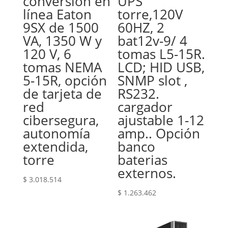
conversión en
UPS
línea Eaton
torre,120V
9SX de 1500
60HZ, 2
VA, 1350 W y
bat12v-9/ 4
120 V, 6
tomas L5-15R.
tomas NEMA
LCD; HID USB,
5-15R, opción
SNMP slot ,
de tarjeta de
RS232.
red
cargador
cibersegura,
ajustable 1-12
autonomía
amp.. Opción
extendida,
banco
torre
baterias
externos.
$
3.018.514
$
1.263.462