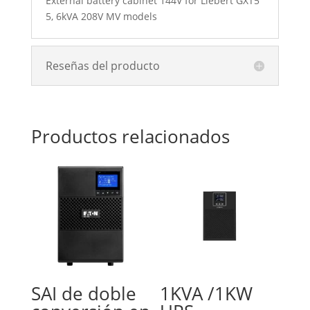
External battery cabinet 144V for Liebert GXT5
5, 6kVA 208V MV models
Reseñas del producto
Productos relacionados
SAI de doble
1KVA /1KW