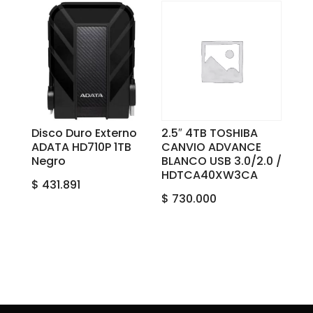
Disco Duro Externo
2.5″ 4TB TOSHIBA
ADATA HD710P 1TB
CANVIO ADVANCE
Negro
BLANCO USB 3.0/2.0 /
HDTCA40XW3CA
$
431.891
$
730.000