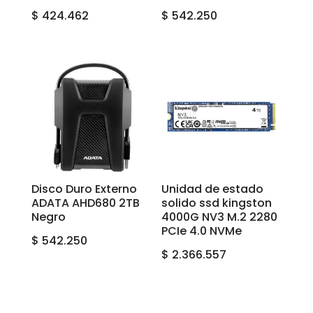
$
424.462
$
542.250
Disco Duro Externo
Unidad de estado
ADATA AHD680 2TB
solido ssd kingston
Negro
4000G NV3 M.2 2280
PCIe 4.0 NVMe
$
542.250
$
2.366.557