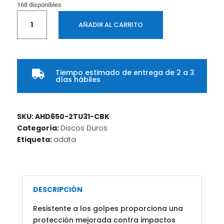
168 disponibles
Disco
AÑADIR AL CARRITO
Duro
Externo
ADATA
AHD650
Tiempo estimado de entrega de 2 a 3
2TB

días hábiles
Negro
cantidad
SKU:
AHD650-2TU31-CBK
Categoría:
Discos Duros
Etiqueta:
adata
DESCRIPCIÓN
Resistente a los golpes proporciona una
protección mejorada contra impactos