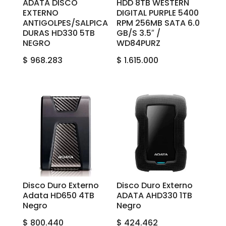
ADATA DISCO
HDD 8TB WESTERN
EXTERNO
DIGITAL PURPLE 5400
ANTIGOLPES/SALPICA
RPM 256MB SATA 6.0
DURAS HD330 5TB
GB/S 3.5″ /
NEGRO
WD84PURZ
$
968.283
$
1.615.000
Disco Duro Externo
Disco Duro Externo
Adata HD650 4TB
ADATA AHD330 1TB
Negro
Negro
$
800.440
$
424.462