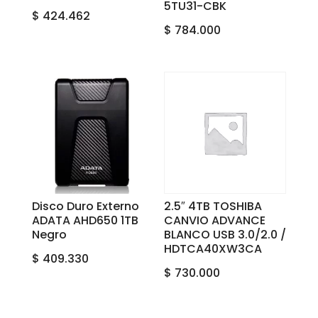
5TU31-CBK
$
424.462
$
784.000
Disco Duro Externo
2.5″ 4TB TOSHIBA
ADATA AHD650 1TB
CANVIO ADVANCE
Negro
BLANCO USB 3.0/2.0 /
HDTCA40XW3CA
$
409.330
$
730.000