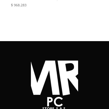
$
968.283