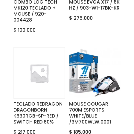
COMBO LOGITECH
MOUSE EVGA X17 / 8K
MK120 TECLADO +
HZ / 903-W1-17BK-KR
MOUSE / 920-
$
275.000
004428
$
100.000
TECLADO REDRAGON
MOUSE COUGAR
DRAGONBORN
700M ESPORTS
K630RGB-SP-RED /
WHITE/BLUE
SWITCH RED 60%
/3M700WLW.0001
$
217.000
$
185.000