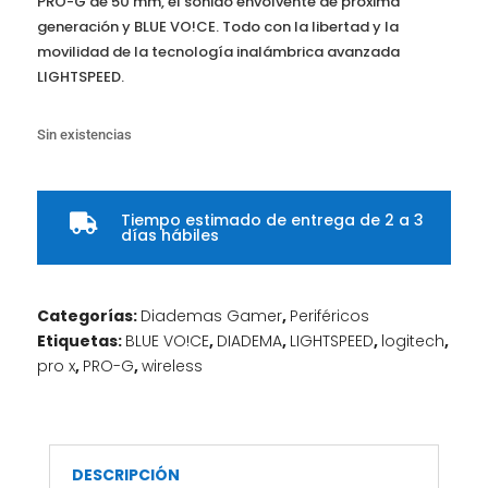
PRO-G de 50 mm, el sonido envolvente de próxima
generación y BLUE VO!CE. Todo con la libertad y la
movilidad de la tecnología inalámbrica avanzada
LIGHTSPEED.
Sin existencias
Tiempo estimado de entrega de 2 a 3

días hábiles
Categorías:
Diademas Gamer
,
Periféricos
Etiquetas:
BLUE VO!CE
,
DIADEMA
,
LIGHTSPEED
,
logitech
,
pro x
,
PRO-G
,
wireless
DESCRIPCIÓN