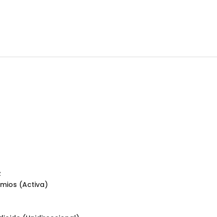
z
hmios (Activa)