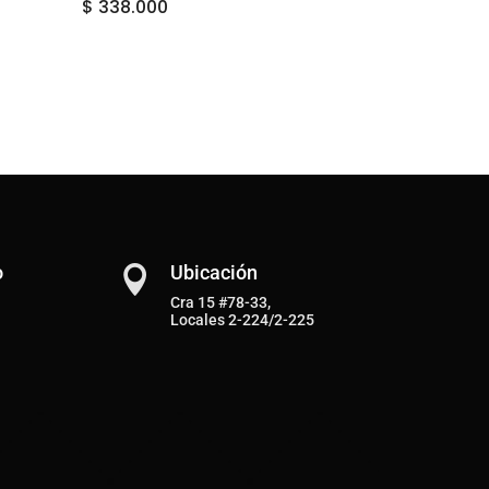
$
338.000
o
Ubicación

Cra 15 #78-33,
Locales 2-224/2-225