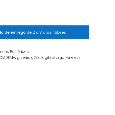
o de entrega de 2 a 3 días hábiles
amer
,
Periféricos
DIADEMA
,
g serie
,
g733
,
logitech
,
rgb
,
wireless