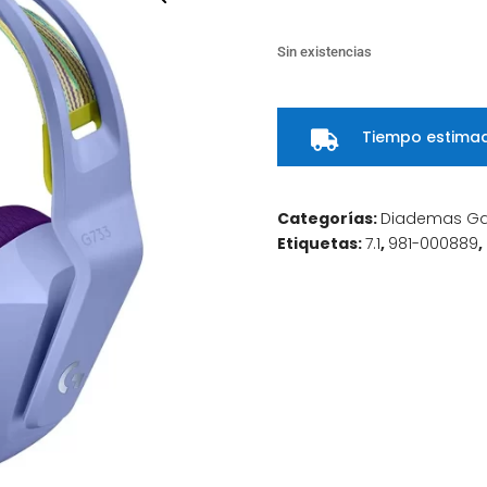
Sin existencias
Tiempo estimad

Categorías:
Diademas G
Etiquetas:
7.1
,
981-000889
,