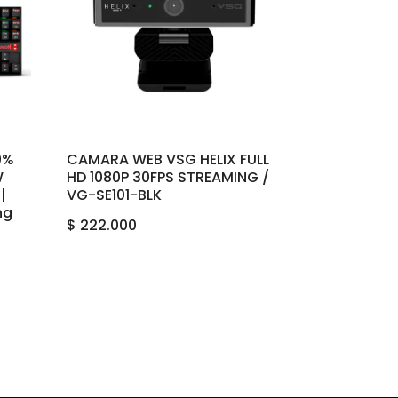
0%
CAMARA WEB VSG HELIX FULL
W
HD 1080P 30FPS STREAMING /
|
VG-SE101-BLK
ng
$
222.000