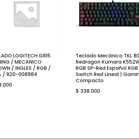
LADO LOGITECH G815
Teclado Mecánico TKL 8
ING / MECANICO
Redragon Kumara K552
WN / INGLES / RGB /
RGB SP-Red Español RGB 
% / 920-008984
Switch Red Lineal | Gami
Compacto
8.000
$
338.000