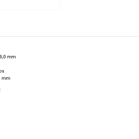
 6,0 mm
os
40 mm
z