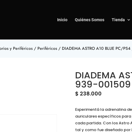
Inicio
Quiénes Somos
Tienda
rios y Periféricos
/
Periféricos
/ DIADEMA ASTRO A10 BLUE PC/PS4 
DIADEMA AST
939-001509
$
238.000
Experimentá la adrenalina de
auriculares específicos par
cada partida. Con los Astro 
tal y como fue diseñado por 