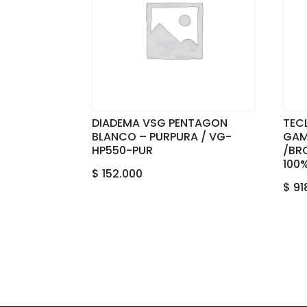
DIADEMA VSG PENTAGON
TEC
BLANCO – PURPURA / VG-
GAM
HP550-PUR
/BRO
100
$
152.000
$
91