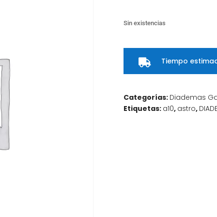
Sin existencias
Tiempo estimad

Categorías:
Diademas G
Etiquetas:
a10
,
astro
,
DIAD