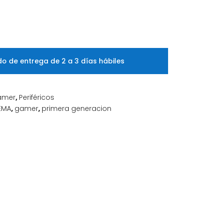
o de entrega de 2 a 3 días hábiles
amer
,
Periféricos
EMA
,
gamer
,
primera generacion