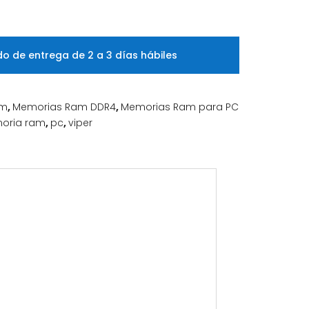
o de entrega de 2 a 3 días hábiles
am
,
Memorias Ram DDR4
,
Memorias Ram para PC
oria ram
,
pc
,
viper