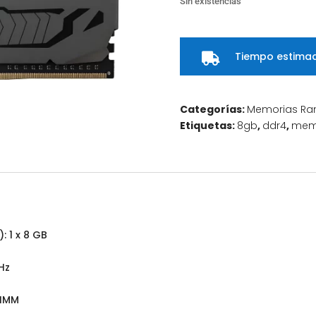
Sin existencias
Tiempo estimad

Categorías:
Memorias R
Etiquetas:
8gb
,
ddr4
,
mem
 1 x 8 GB
Hz
DIMM