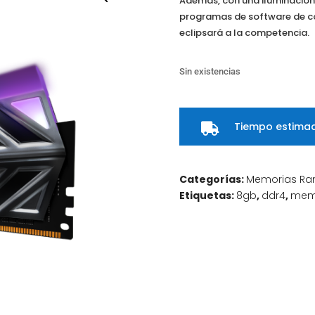
Además, con una iluminación
programas de software de con
eclipsará a la competencia.
Sin existencias
Tiempo estimad

Categorías:
Memorias R
Etiquetas:
8gb
,
ddr4
,
mem