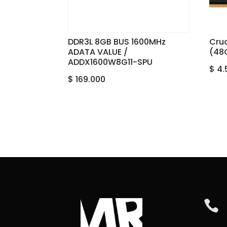
DDR3L 8GB BUS 1600MHz
Cruc
ADATA VALUE /
(48
ADDX1600W8G11-SPU
$
4.
$
169.000
