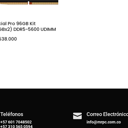
ial Pro 96GB Kit
GBx2) DDR5-5600 UDIMM
538.000
Teléfonos
Correo Electrónic

+57 601 7048502
info@mrpc.com.co
+57
310 565 0594