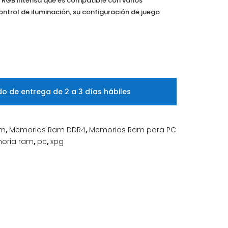
 RGB intensa que es compatible con varios
trol de iluminación, su configuración de juego
o de entrega de 2 a 3 días hábiles
am
,
Memorias Ram DDR4
,
Memorias Ram para PC
oria ram
,
pc
,
xpg