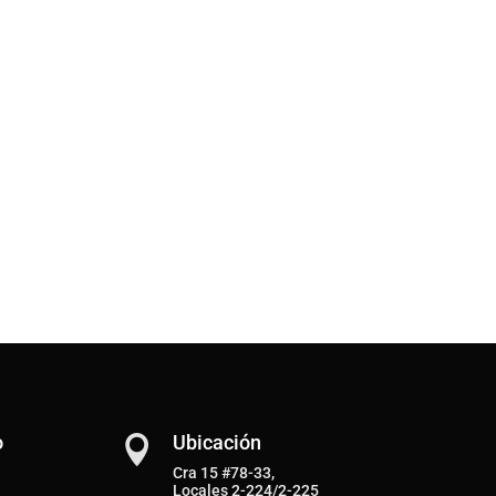
o
Ubicación

Cra 15 #78-33,
Locales 2-224/2-225