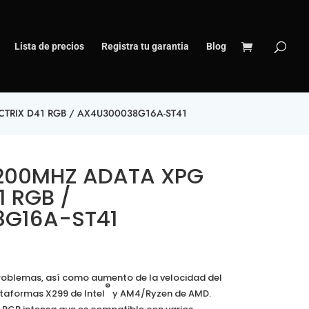
Lista de precios
Registra tu garantia
Blog
TRIX D41 RGB / AX4U300038G16A-ST41
200MHZ ADATA XPG
1 RGB /
G16A-ST41
problemas, así como aumento de la velocidad del
®
ataformas X299 de Intel
y AM4/Ryzen de AMD.