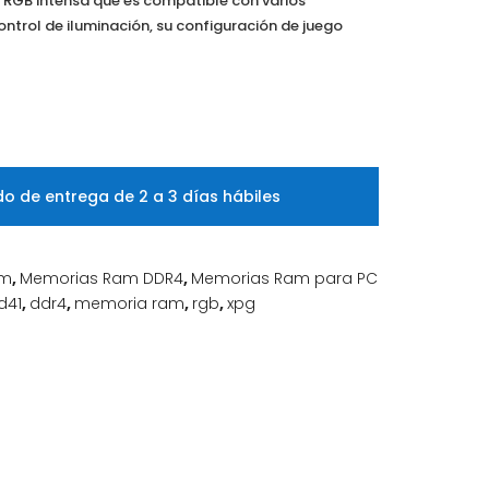
 RGB intensa que es compatible con varios
trol de iluminación, su configuración de juego
o de entrega de 2 a 3 días hábiles
am
,
Memorias Ram DDR4
,
Memorias Ram para PC
d41
,
ddr4
,
memoria ram
,
rgb
,
xpg