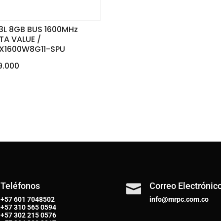
3L 8GB BUS 1600MHz
TA VALUE /
X1600W8G11-SPU
9.000
Teléfonos
Correo Electrónic

+57 601 7048502
info@mrpc.com.co
+57
310 565 0594
+57
302 215 0576