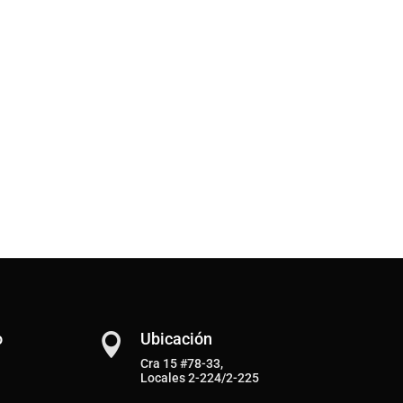
o
Ubicación

Cra 15 #78-33,
Locales 2-224/2-225