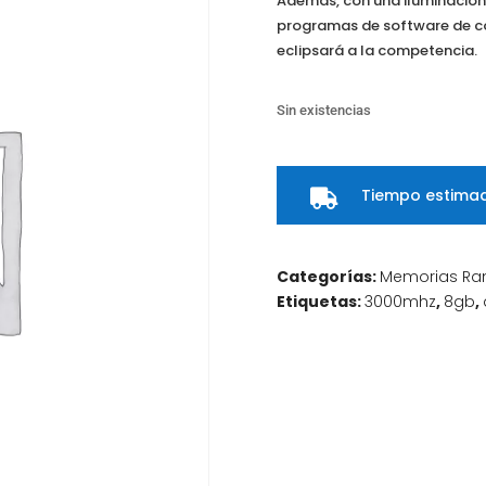
Además, con una iluminación
programas de software de con
eclipsará a la competencia.
Sin existencias
Tiempo estimad

Categorías:
Memorias R
Etiquetas:
3000mhz
,
8gb
,