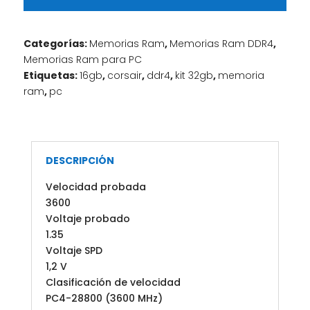
Categorías:
Memorias Ram
,
Memorias Ram DDR4
,
Memorias Ram para PC
Etiquetas:
16gb
,
corsair
,
ddr4
,
kit 32gb
,
memoria
ram
,
pc
DESCRIPCIÓN
Velocidad probada
3600
Voltaje probado
1.35
Voltaje SPD
1,2 V
Clasificación de velocidad
PC4-28800 (3600 MHz)