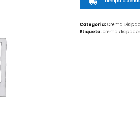
Tiempo estimad

Categoría:
Crema Disipa
Etiqueta:
crema disipado