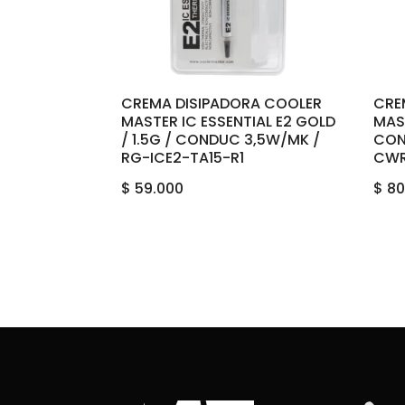
CREMA DISIPADORA COOLER
CRE
MASTER IC ESSENTIAL E2 GOLD
MAS
/ 1.5G / CONDUC 3,5W/MK /
CON
RG-ICE2-TA15-R1
CW
$
59.000
$
80