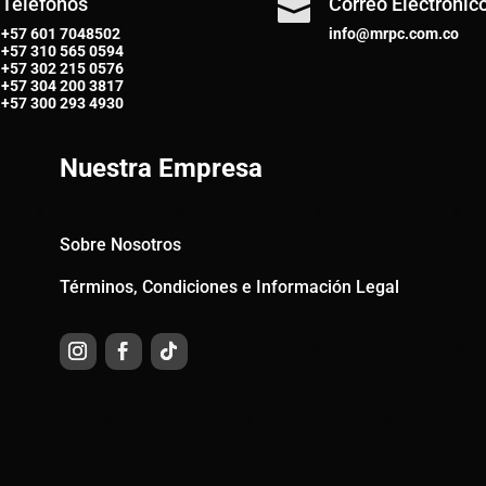
Teléfonos
Correo Electrónic

+57 601 7048502
info@mrpc.com.co
+57
310 565 0594
+57
302 215 0576
+57
304 200 3817
+57
300 293 4930
Nuestra Empresa
Sobre Nosotros
Términos, Condiciones e Información Legal