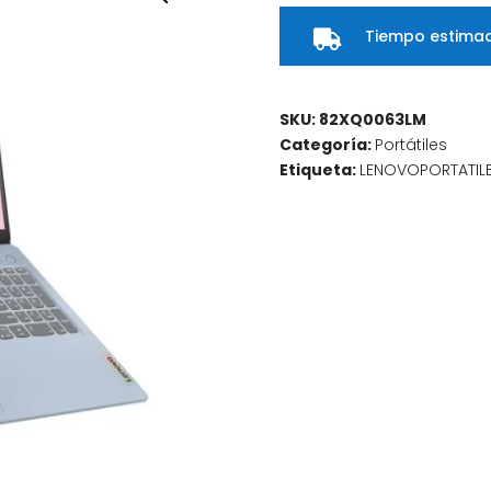
Tiempo estimad

SKU:
82XQ0063LM
Categoría:
Portátiles
Etiqueta:
LENOVOPORTATIL