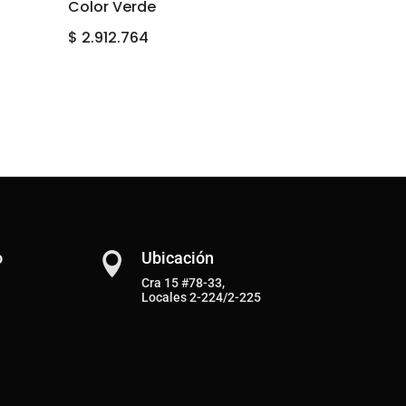
Color Verde
$
2.912.764
o
Ubicación

Cra 15 #78-33,
Locales 2-224/2-225