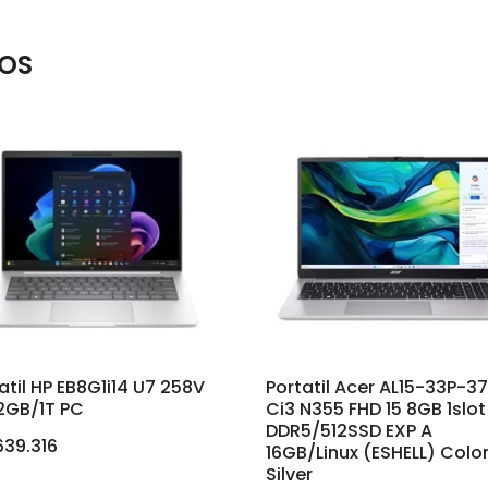
OS
atil HP EB8G1i14 U7 258V
Portatil Acer AL15-33P-3
2GB/1T PC
Ci3 N355 FHD 15 8GB 1slot
DDR5/512SSD EXP A
639.316
16GB/Linux (ESHELL) Colo
Silver