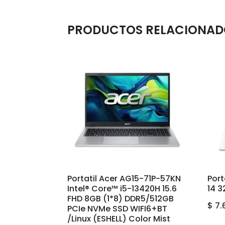
PRODUCTOS RELACIONAD
Portatil Acer AG15-71P-57KN
Port
Intel® Core™ i5-13420H 15.6
14 3
FHD 8GB (1*8) DDR5/512GB
$
7.
PCIe NVMe SSD WIFI6+BT
/Linux (ESHELL) Color Mist