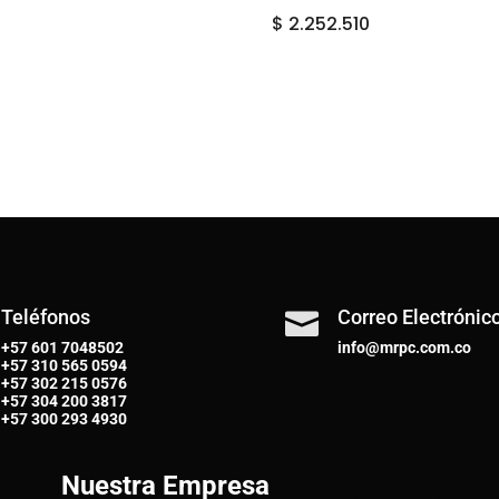
$
2.252.510
Teléfonos
Correo Electrónic

+57 601 7048502
info@mrpc.com.co
+57
310 565 0594
+57
302 215 0576
+57
304 200 3817
+57
300 293 4930
Nuestra Empresa