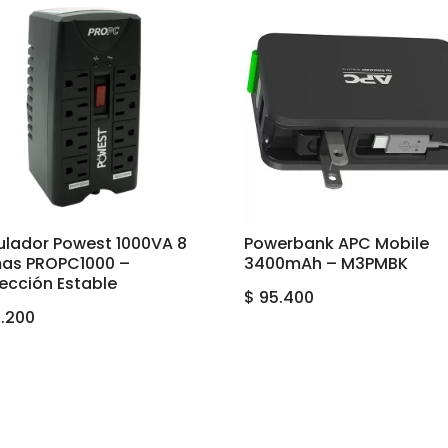
ulador Powest 1000VA 8
Powerbank APC Mobile
as PROPC1000 –
3400mAh – M3PMBK
ección Estable
$
95.400
.200