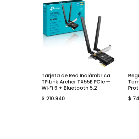
Tarjeta de Red Inalámbrica
Reg
TP‑Link Archer TX55E PCIe —
Tom
Wi‑Fi 6 + Bluetooth 5.2
Prot
$
210.940
$
74