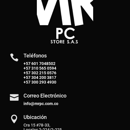
Teléfonos

+57 601 7048502
+57
310 565 0594
+57
302 215 0576
+57
304 200 3817
+57
300 293 4930
Correo Electrónico

info@mrpc.com.co
Ubicación

Cra 15 #78-33,
Locales 2-224/2-225