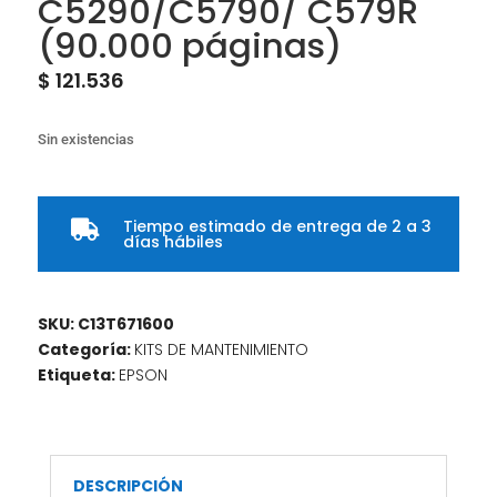
C5290/C5790/ C579R
(90.000 páginas)
$
121.536
Sin existencias
Tiempo estimado de entrega de 2 a 3

días hábiles
SKU:
C13T671600
Categoría:
KITS DE MANTENIMIENTO
Etiqueta:
EPSON
DESCRIPCIÓN