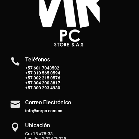
Teléfonos

+57 601 7048502
+57
310 565 0594
+57
302 215 0576
+57
304 200 3817
+57
300 293 4930
Correo Electrónico

info@mrpc.com.co
Ubicación

Cra 15 #78-33,
Locales 2-224/2-225