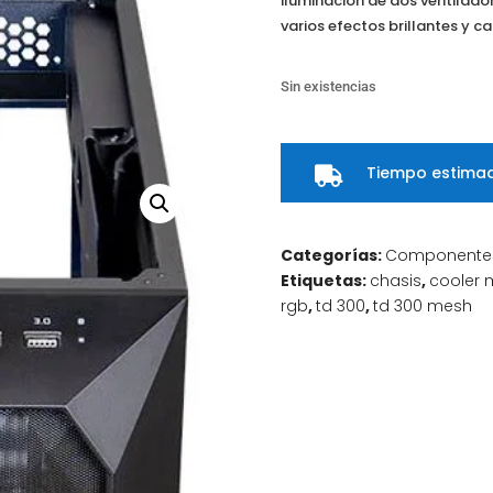
iluminación de dos ventilado
varios efectos brillantes y c
Sin existencias
Tiempo estimad

Categorías:
Componente
Etiquetas:
chasis
,
cooler 
rgb
,
td 300
,
td 300 mesh