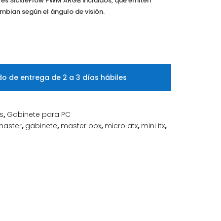
res SickleFlow PWM ARGB incluidos, que emiten
ambian según el ángulo de visión.
o de entrega de 2 a 3 días hábiles
s
,
Gabinete para PC
master
,
gabinete
,
master box
,
micro atx
,
mini itx
,