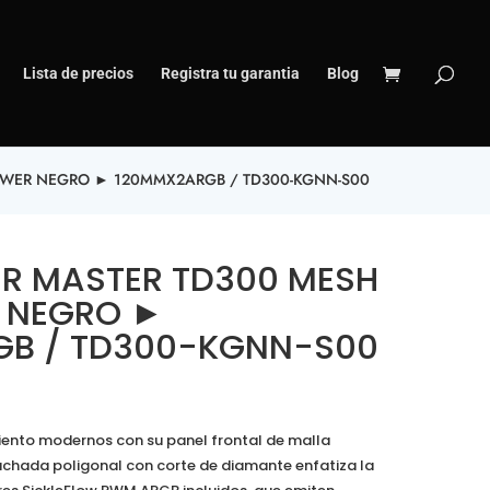
Lista de precios
Registra tu garantia
Blog
ER NEGRO ‎►‎ 120MM‎X‎2‎ARGB /‎ TD300-KGNN-S00
R MASTER TD300 ‎MESH
NEGRO ‎►‎
RGB /‎ TD300-KGNN-S00
iento modernos con su panel frontal de malla
 fachada poligonal con corte de diamante enfatiza la