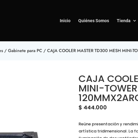
Inicio
Quiénes Somos
Tienda
es
/
Gabinete para PC
/ CAJA COOLER MASTER TD300 ‎MESH MINI-TOW
CAJA COOLE
MINI-TOWER 
120MM‎X‎2‎A
$
444.000
Reúne presentación y rendim
artística tridimensional. La