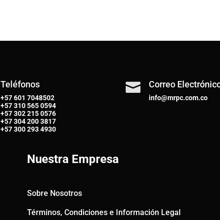
Teléfonos
Correo Electrónic

+57 601 7048502
info@mrpc.com.co
+57
310 565 0594
+57
302 215 0576
+57
304 200 3817
+57
300 293 4930
Nuestra Empresa
Sobre Nosotros
Términos, Condiciones e Información Legal