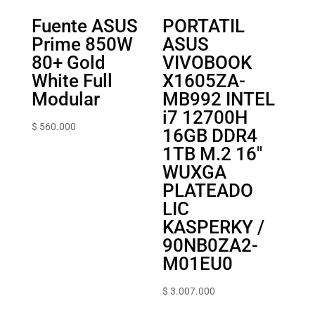
Fuente ASUS
PORTATIL
Prime 850W
ASUS
80+ Gold
VIVOBOOK
White Full
X1605ZA-
Modular
MB992 INTEL
i7 12700H
$
560.000
16GB DDR4
1TB M.2 16″
WUXGA
PLATEADO
LIC
KASPERKY /
90NB0ZA2-
M01EU0
$
3.007.000