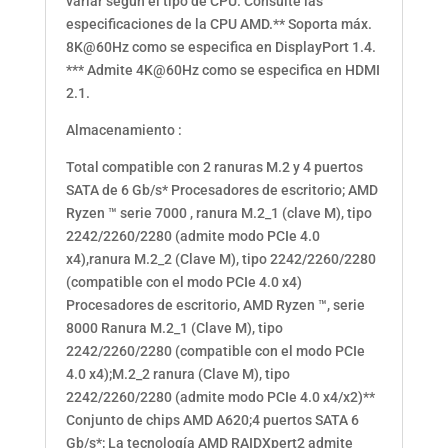
variar según el tipo de CPU. Consulte las
especificaciones de la CPU AMD.** Soporta máx.
8K@60Hz como se especifica en DisplayPort 1.4.
*** Admite 4K@60Hz como se especifica en HDMI
2.1.
Almacenamiento :
Total compatible con 2 ranuras M.2 y 4 puertos
SATA de 6 Gb/s* Procesadores de escritorio; AMD
Ryzen ™ serie 7000 , ranura M.2_1 (clave M), tipo
2242/2260/2280 (admite modo PCIe 4.0
x4),ranura M.2_2 (Clave M), tipo 2242/2260/2280
(compatible con el modo PCIe 4.0 x4)
Procesadores de escritorio, AMD Ryzen ™, serie
8000 Ranura M.2_1 (Clave M), tipo
2242/2260/2280 (compatible con el modo PCIe
4.0 x4);M.2_2 ranura (Clave M), tipo
2242/2260/2280 (admite modo PCIe 4.0 x4/x2)**
Conjunto de chips AMD A620;4 puertos SATA 6
Gb/s*; La tecnología AMD RAIDXpert2 admite