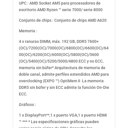
UPC : AMD Socket AM5 para procesadores de
escritorio AMD Ryzen ™ serie 7000/ serie 8000
Conjunto de chips : Conjunto de chips AMD A620
Memoria :
4 x ranuras DIMM, máx. 192 GB, DDR5 7600+
(OC)/7200(OC)/7000(OC)/6800(OC)/6600(OC)/64
00(OC)/6200(OC)/6000(OC)/5800(OC)/5600
(OC)/5400(OC)/5200/5000/4800 ECC y no ECC,
memoria sin búfer* Arquitectura de memoria de
doble canal, admite perfiles extendidos AMD para
overclocking (EXPO ™) OptiMem II La memoria
DDR5 sin búfer y sin ECC admite la función On-Die
ECC.
Gráficos :
1 x DisplayPort**,1 x puerto VGA,1 x puerto HDMI
™ *** * Las especificaciones gráficas pueden