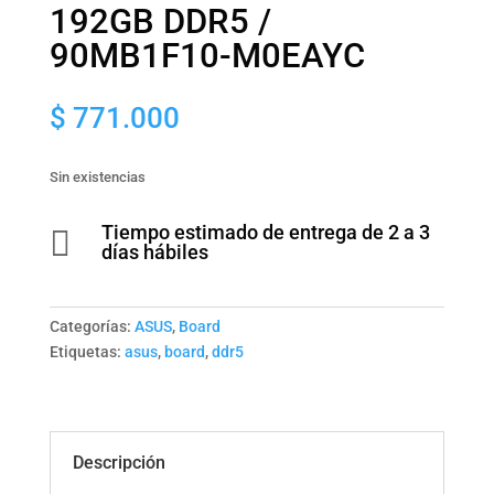
192GB DDR5 /
90MB1F10-M0EAYC
$
771.000
Sin existencias
Tiempo estimado de entrega de 2 a 3

días hábiles
Categorías:
ASUS
,
Board
Etiquetas:
asus
,
board
,
ddr5
Descripción