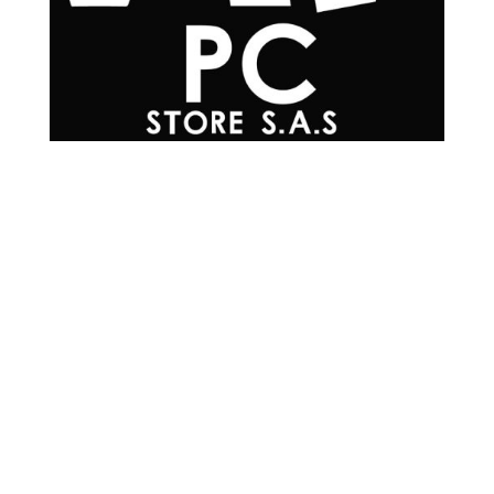
Teléfonos

+57 601 7048502
+57
310 565 0594
+57
302 215 0576
+57
304 200 3817
+57
300 293 4930
Correo Electrónico

info@mrpc.com.co
Ubicación
