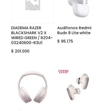
DIADEMA RAZER
Audifonos Redmi
BLACKSHARK V2 X
Buds 8 Lite white
WIRED GREEN / RZ04-
$
95.175
03240600-R3U1
$
201.000