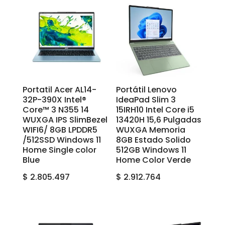
Portatil Acer AL14-
Portátil Lenovo
32P-390X Intel®
IdeaPad Slim 3
Core™ 3 N355 14
15IRH10 Intel Core i5
WUXGA IPS SlimBezel
13420H 15,6 Pulgadas
WIFI6/ 8GB LPDDR5
WUXGA Memoria
/512SSD Windows 11
8GB Estado Solido
Home Single color
512GB Windows 11
Blue
Home Color Verde
$
2.805.497
$
2.912.764