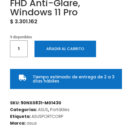
FHD Anti-Glare,
Windows 11 Pro
$
3.301.162
9 disponibles
Laptop
AÑADIR AL CARRITO
ASUS
ExpertBook
BM1403CDA-
S61023X
Tiempo estimado de entrega de 2 a 3
–

días hábiles
AMD
Ryzen
5
SKU:
90NX0831-M01430
7535U,
Categorías:
ASUS
,
Portátiles
8GB
Etiqueta:
ASUSPORTCORP
DDR5,
Marca:
asus
512GB
PCIe