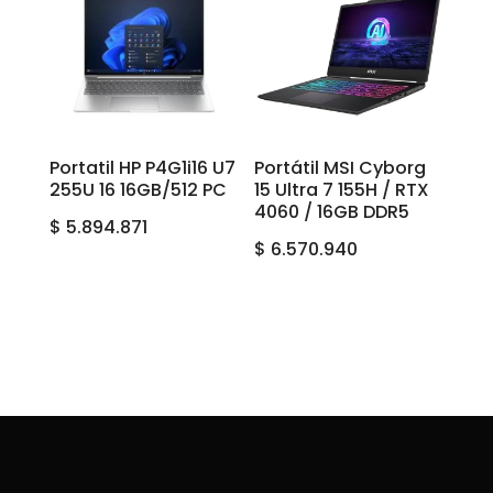
Portatil HP P4G1i16 U7
Portátil MSI Cyborg
255U 16 16GB/512 PC
15 Ultra 7 155H / RTX
4060 / 16GB DDR5
$
5.894.871
$
6.570.940