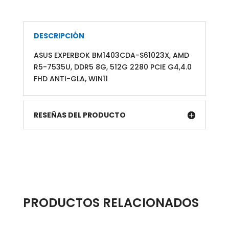
G4,
14"
FHD
DESCRIPCIÓN
Anti-
ASUS EXPERBOK BM1403CDA-S61023X, AMD
Glare,
R5-7535U, DDR5 8G, 512G 2280 PCIE G4,4.0
Windows
FHD ANTI-GLA, WIN11
11
Pro
cantidad
RESEÑAS DEL PRODUCTO
PRODUCTOS RELACIONADOS