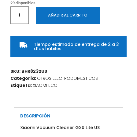
29 disponibles
Aspiradora
AÑADIR AL CARRITO
Xiaomi
Vacuum
Cleaner
G20
Tiempo estimado de entrega de 2 a 3
Lite

días hábiles
US
cantidad
SKU:
BHR8232US
Categoría:
OTROS ELECTRODOMESTICOS
Etiqueta:
XIAOMI ECO
DESCRIPCIÓN
Xiaomi Vacuum Cleaner G20 Lite US