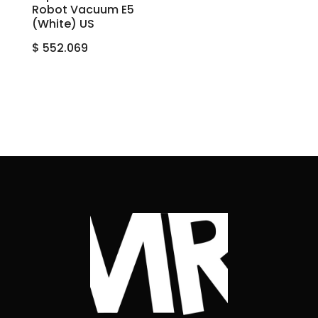
Robot Vacuum E5
(White) US
$
552.069