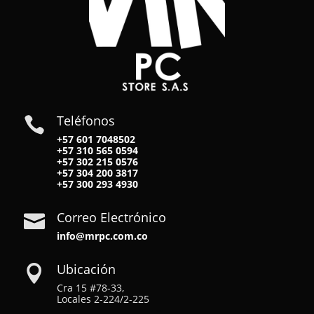
Teléfonos

+57 601 7048502
+57
310 565 0594
+57
302 215 0576
+57
304 200 3817
+57
300 293 4930
Correo Electrónico

info@mrpc.com.co
Ubicación

Cra 15 #78-33,
Locales 2-224/2-225