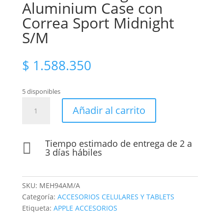
Aluminium Case con
Correa Sport Midnight
S/M
$
1.588.350
5 disponibles
Apple
Añadir al carrito
Watch
SE
3
Tiempo estimado de entrega de 2 a

GPS
3 días hábiles
40mm
–
Midnight
SKU:
MEH94AM/A
Aluminium
Categoría:
ACCESORIOS CELULARES Y TABLETS
Case
Etiqueta:
APPLE ACCESORIOS
con