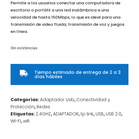
Permite a los usuarios conectar una computadora de
escritorio o portátil a una red inalámbrica a una
velocidad de hasta 150Mbps, lo que es ideal para una
transmisión de video fluida, transmisión de voz y juegos
en línea.
Sin existencias
Tiempo estimado de entrega de 2 a 3

días hábiles
Categorías:
Adaptador Usb
,
Conectividad y
Protección
,
Redes
Etiquetas:
2.4GHZ
,
ADAPTADOR
,
tp link
,
USB
,
USB 2.0
,
WI-FI
,
wifi