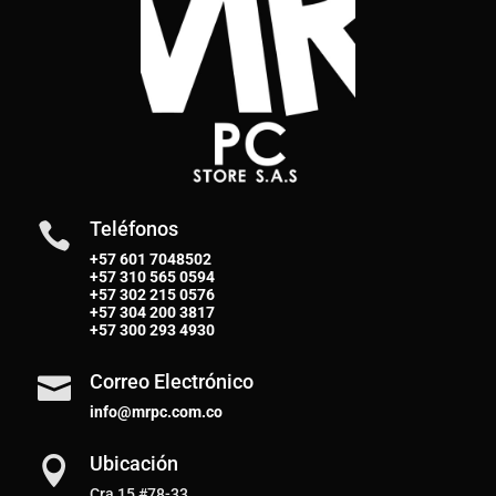
Teléfonos

+57 601 7048502
+57
310 565 0594
+57
302 215 0576
+57
304 200 3817
+57
300 293 4930
Correo Electrónico

info@mrpc.com.co
Ubicación

Cra 15 #78-33,