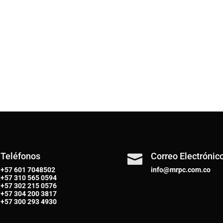
Teléfonos
Correo Electrónic

+57 601 7048502
info@mrpc.com.co
+57
310 565 0594
+57
302 215 0576
+57
304 200 3817
+57
300 293 4930