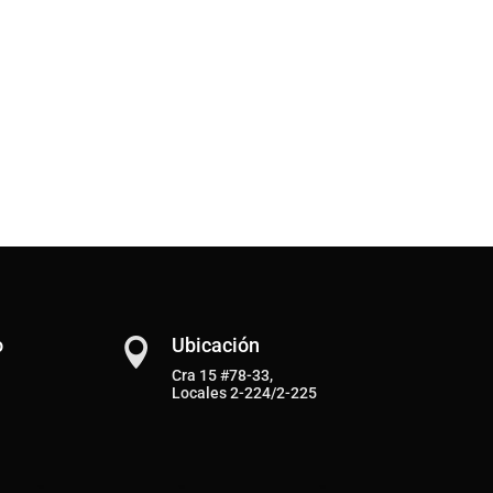
o
Ubicación

Cra 15 #78-33,
Locales 2-224/2-225