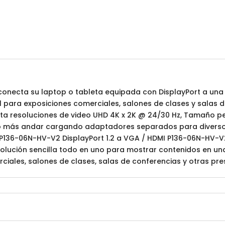
conecta su laptop o tableta equipada con DisplayPort a una 
l para exposiciones comerciales, salones de clases y salas 
ta resoluciones de video UHD 4K x 2K @ 24/30 Hz, Tamaño pe
 no más andar cargando adaptadores separados para diversos
P136-06N-HV-V2 DisplayPort 1.2 a VGA / HDMI P136-06N-HV-V2
solución sencilla todo en uno para mostrar contenidos en un
ciales, salones de clases, salas de conferencias y otras pre